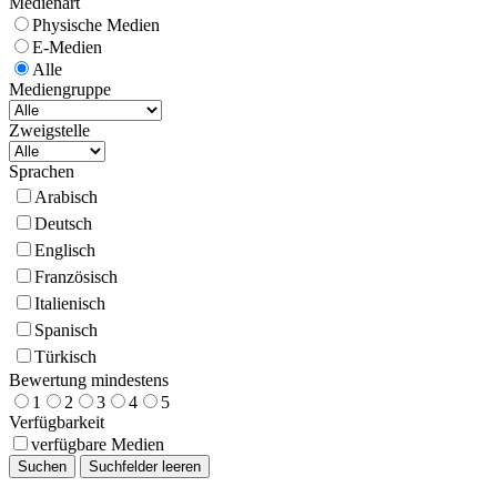
Medienart
Physische Medien
E-Medien
Alle
Mediengruppe
Zweigstelle
Sprachen
Arabisch
Deutsch
Englisch
Französisch
Italienisch
Spanisch
Türkisch
Bewertung mindestens
1
2
3
4
5
Verfügbarkeit
verfügbare Medien