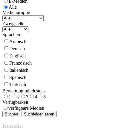
E-Medien
Alle
Mediengruppe
Zweigstelle
Sprachen
Arabisch
Deutsch
Englisch
Französisch
Italienisch
Spanisch
Türkisch
Bewertung mindestens
1
2
3
4
5
Verfügbarkeit
verfügbare Medien
Kontakt