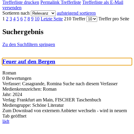
Trefferliste drucken
Permalink Trefferliste
Trefferliste als E-Mail
versenden
Sortieren nach
aufsteigend sortieren
1
2
3
4
5
6
7
8
9
10
Letzte Seite
210 Treffer
Treffer pro Seite
Suchergebnis
Zu den Suchfiltern springen
Feuer auf den Bergen
Roman
0 Bewertungen
Verfasser:
Casagrande, Romina
Suche nach diesem Verfasser
Medienkennzeichen:
Roman
Jahr:
2024
Verlag:
Frankfurt am Main, FISCHER Taschenbuch
Mediengruppe:
Schöne Literatur
Zum Download von externem Anbieter wechseln - wird in neuem
Tab geöffnet
lädt