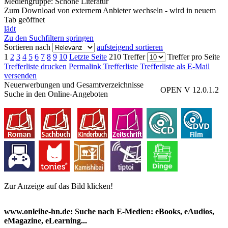
Mediengruppe:
Schöne Literatur
Zum Download von externem Anbieter wechseln - wird in neuem
Tab geöffnet
lädt
Zu den Suchfiltern springen
Sortieren nach
aufsteigend sortieren
1
2
3
4
5
6
7
8
9
10
Letzte Seite
210 Treffer
Treffer pro Seite
Trefferliste drucken
Permalink Trefferliste
Trefferliste als E-Mail
versenden
Neuerwerbungen und Gesamtverzeichnisse
OPEN V 12.0.1.2
Suche in den Online-Angeboten
Zur Anzeige auf das Bild klicken!
www.onleihe-hn.de: Suche nach E-Medien: eBooks, eAudios,
eMagazine, eLearning...