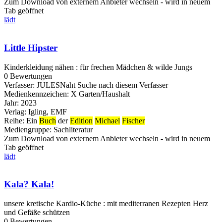
Zum Download von externem Anbieter wechseln - wird in neuem
Tab geöffnet
lädt
Little Hipster
Kinderkleidung nähen : für frechen Mädchen & wilde Jungs
0 Bewertungen
Verfasser:
JULESNaht
Suche nach diesem Verfasser
Medienkennzeichen:
X Garten/Haushalt
Jahr:
2023
Verlag:
Igling, EMF
Reihe:
Ein
Buch
der
Edition
Michael
Fischer
Mediengruppe:
Sachliteratur
Zum Download von externem Anbieter wechseln - wird in neuem
Tab geöffnet
lädt
Kala? Kala!
unsere kretische Kardio-Küche : mit mediterranen Rezepten Herz
und Gefäße schützen
0 Bewertungen