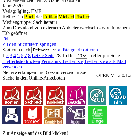
Medienkennzeichen:
X Garten/Haushalt
Jahr:
2020
Verlag:
Igling, EMF
Reihe:
Ein
Buch
der
Edition
Michael
Fischer
Mediengruppe:
Sachliteratur
Zum Download von externem Anbieter wechseln - wird in neuem
Tab geöffnet
lädt
Zu den Suchfiltern springen
Sortieren nach
aufsteigend sortieren
1
2
3
4
5
6
7
8
Letzte Seite
78 Treffer
Treffer pro Seite
Trefferliste drucken
Permalink Trefferliste
Trefferliste als E-Mail
versenden
Neuerwerbungen und Gesamtverzeichnisse
OPEN V 12.0.1.2
Suche in den Online-Angeboten
Zur Anzeige auf das Bild klicken!