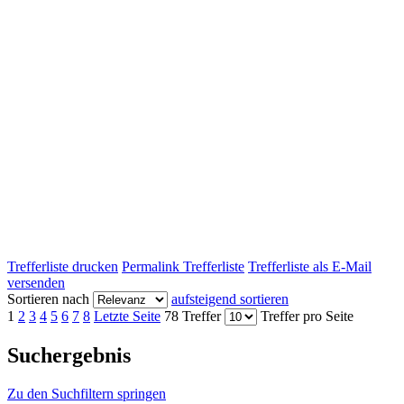
Trefferliste drucken
Permalink Trefferliste
Trefferliste als E-Mail
versenden
Sortieren nach
aufsteigend sortieren
1
2
3
4
5
6
7
8
Letzte Seite
78 Treffer
Treffer pro Seite
Suchergebnis
Zu den Suchfiltern springen