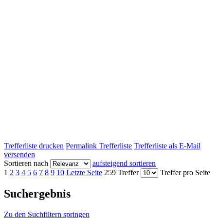
Trefferliste drucken
Permalink Trefferliste
Trefferliste als E-Mail
versenden
Sortieren nach
aufsteigend sortieren
1
2
3
4
5
6
7
8
9
10
Letzte Seite
259 Treffer
Treffer pro Seite
Suchergebnis
Zu den Suchfiltern springen