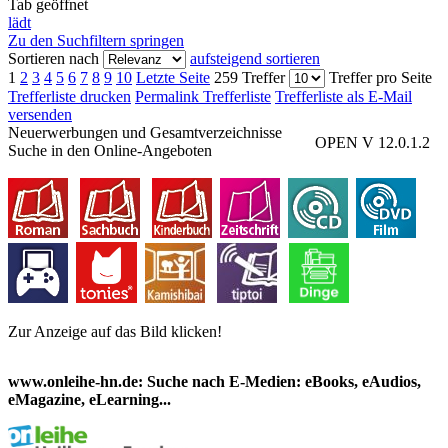
Tab geöffnet
lädt
Zu den Suchfiltern springen
Sortieren nach
aufsteigend sortieren
1
2
3
4
5
6
7
8
9
10
Letzte Seite
259 Treffer
Treffer pro Seite
Trefferliste drucken
Permalink Trefferliste
Trefferliste als E-Mail
versenden
Neuerwerbungen und Gesamtverzeichnisse
OPEN V 12.0.1.2
Suche in den Online-Angeboten
Zur Anzeige auf das Bild klicken!
www.onleihe-hn.de: Suche nach E-Medien: eBooks, eAudios,
eMagazine, eLearning...