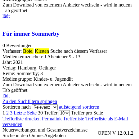
Zum Download von externem Anbieter wechseln - wird in neuem
Tab geöffnet
lädt
Für immer Sommerby
0 Bewertungen
Verfasser:
Boie,
Kirsten
Suche nach diesem Verfasser
Medienkennzeichen:
J Abenteuer 9 - 13
Jahr:
2021
Verlag:
Hamburg, Oetinger
Reihe:
Sommerby; 3
Mediengruppe:
Kinder- u. Jugendlit
Zum Download von externem Anbieter wechseln - wird in neuem
Tab geöffnet
lädt
Zu den Suchfiltern springen
Sortieren nach
aufsteigend sortieren
1
2
3
Letzte Seite
30 Treffer
Treffer pro Seite
Trefferliste drucken
Permalink Trefferliste
Trefferliste als E-Mail
versenden
Neuerwerbungen und Gesamtverzeichnisse
OPEN V 12.0.1.2
Suche in den Online-Angeboten