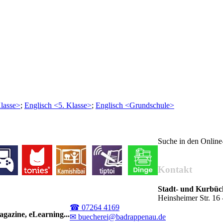
Klasse>
;
Englisch <5. Klasse>
;
Englisch <Grundschule>
Suche in den Onlin
Kontakt
Stadt- und Kurbü
Heinsheimer Str. 1
☎ 07264 4169
gazine, eLearning...
✉ buecherei@badrappenau.de