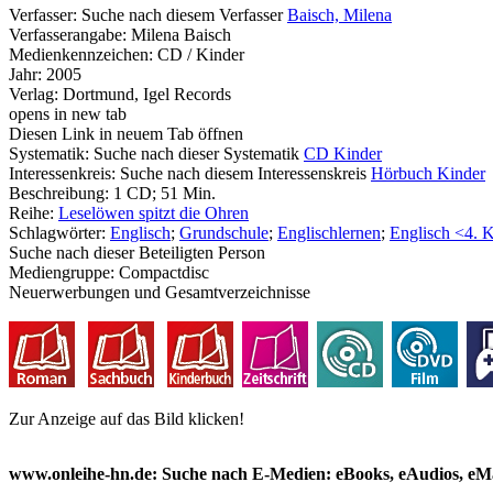
Verfasser:
Suche nach diesem Verfasser
Baisch, Milena
Verfasserangabe:
Milena Baisch
Medienkennzeichen:
CD / Kinder
Jahr:
2005
Verlag:
Dortmund, Igel Records
opens in new tab
Diesen Link in neuem Tab öffnen
Systematik:
Suche nach dieser Systematik
CD Kinder
Interessenkreis:
Suche nach diesem Interessenskreis
Hörbuch Kinder
Beschreibung:
1 CD; 51 Min.
Reihe:
Leselöwen spitzt die Ohren
Schlagwörter:
Englisch
;
Grundschule
;
Englischlernen
;
Englisch <4. 
Suche nach dieser Beteiligten Person
Mediengruppe:
Compactdisc
Neuerwerbungen und Gesamtverzeichnisse
Zur Anzeige auf das Bild klicken!
www.onleihe-hn.de: Suche nach E-Medien: eBooks, eAudios, eMa