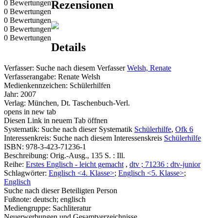
0 Bewertungen
Rezensionen
0 Bewertungen
0 Bewertungen
0 Bewertungen
0 Bewertungen
Details
Verfasser:
Suche nach diesem Verfasser
Welsh, Renate
Verfasserangabe:
Renate Welsh
Medienkennzeichen:
Schülerhilfen
Jahr:
2007
Verlag:
München, Dt. Taschenbuch-Verl.
opens in new tab
Diesen Link in neuem Tab öffnen
Systematik:
Suche nach dieser Systematik
Schülerhilfe
,
Ofk 6
Interessenkreis:
Suche nach diesem Interessenskreis
Schülerhilfe
ISBN:
978-3-423-71236-1
Beschreibung:
Orig.-Ausg., 135 S. : Ill.
Reihe:
Erstes Englisch - leicht gemacht
,
dtv ; 71236 : dtv-junior
Schlagwörter:
Englisch <4. Klasse>
;
Englisch <5. Klasse>
;
Englisch
Suche nach dieser Beteiligten Person
Fußnote:
deutsch; englisch
Mediengruppe:
Sachliteratur
Neuerwerbungen und Gesamtverzeichnisse