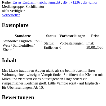
Reihe:
Erstes Englisch - leicht gemacht
,
dtv ; 71236 : dtv-junior
Mediengruppe:
Sachliteratur
nicht verfügbar
Vorbestellen
Exemplare
Standorte
Status
Vorbestellungen
Frist
Standorte:
Englisch Ofk 6
Status:
Vorbestellungen:
Frist:
Wels / Schülerhilfen /
Entliehen
0
29.08.2026
Ebene 1
Inhalt
Mrs Lizzie traut ihren Augen nicht, als sie beim Putzen in ihrer
Wohnung einen winzigen Vampir findet. Sie füttert den Kleinen mit
Milch und zieht statt eines blutsaugenden Ungeheuers ein
sympathisches Kerlchen groß. Little Vampie sorgt - auf Englisch -
für Überraschungen. Ab 10.
Bewertungen