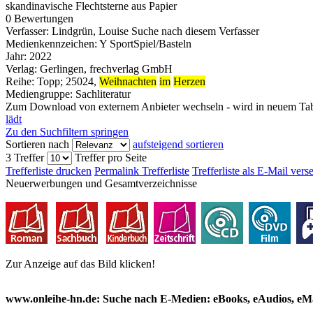
skandinavische Flechtsterne aus Papier
0 Bewertungen
Verfasser:
Lindgrün, Louise
Suche nach diesem Verfasser
Medienkennzeichen:
Y SportSpiel/Basteln
Jahr:
2022
Verlag:
Gerlingen, frechverlag GmbH
Reihe:
Topp; 25024,
Weihnachten
im
Herzen
Mediengruppe:
Sachliteratur
Zum Download von externem Anbieter wechseln - wird in neuem Tab
lädt
Zu den Suchfiltern springen
Sortieren nach
aufsteigend sortieren
3 Treffer
Treffer pro Seite
Trefferliste drucken
Permalink Trefferliste
Trefferliste als E-Mail ver
Neuerwerbungen und Gesamtverzeichnisse
Zur Anzeige auf das Bild klicken!
www.onleihe-hn.de: Suche nach E-Medien: eBooks, eAudios, eMa