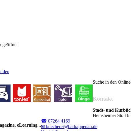
 geöffnet
senden
Suche in den Onlin
Kontakt
Stadt- und Kurbü
Heinsheimer Str. 1
☎ 07264 4169
gazine, eLearning...
✉ buecherei@badrappenau.de