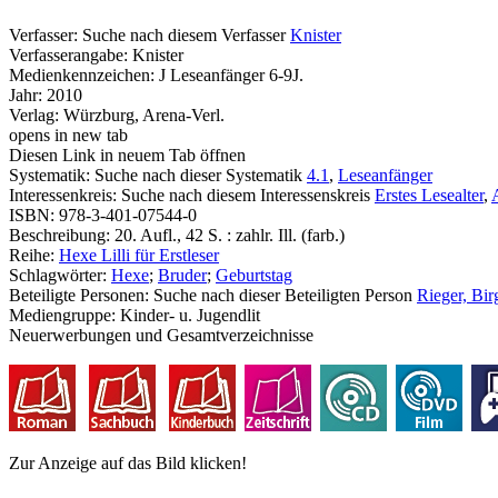
Verfasser:
Suche nach diesem Verfasser
Knister
Verfasserangabe:
Knister
Medienkennzeichen:
J Leseanfänger 6-9J.
Jahr:
2010
Verlag:
Würzburg, Arena-Verl.
opens in new tab
Diesen Link in neuem Tab öffnen
Systematik:
Suche nach dieser Systematik
4.1
,
Leseanfänger
Interessenkreis:
Suche nach diesem Interessenskreis
Erstes Lesealter
,
ISBN:
978-3-401-07544-0
Beschreibung:
20. Aufl., 42 S. : zahlr. Ill. (farb.)
Reihe:
Hexe Lilli für Erstleser
Schlagwörter:
Hexe
;
Bruder
;
Geburtstag
Beteiligte Personen:
Suche nach dieser Beteiligten Person
Rieger, Birgi
Mediengruppe:
Kinder- u. Jugendlit
Neuerwerbungen und Gesamtverzeichnisse
Zur Anzeige auf das Bild klicken!