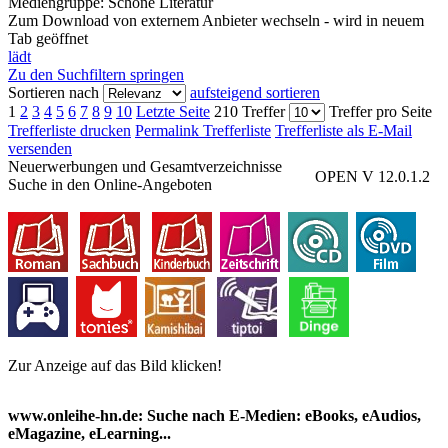
Mediengruppe:
Schöne Literatur
Zum Download von externem Anbieter wechseln - wird in neuem
Tab geöffnet
lädt
Zu den Suchfiltern springen
Sortieren nach
aufsteigend sortieren
1
2
3
4
5
6
7
8
9
10
Letzte Seite
210 Treffer
Treffer pro Seite
Trefferliste drucken
Permalink Trefferliste
Trefferliste als E-Mail
versenden
Neuerwerbungen und Gesamtverzeichnisse
OPEN V 12.0.1.2
Suche in den Online-Angeboten
Zur Anzeige auf das Bild klicken!
www.onleihe-hn.de: Suche nach E-Medien: eBooks, eAudios,
eMagazine, eLearning...