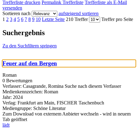
Trefferliste drucken
Permalink Trefferliste
Trefferliste als E-Mail
versenden
Sortieren nach
aufsteigend sortieren
1
2
3
4
5
6
7
8
9
10
Letzte Seite
210 Treffer
Treffer pro Seite
Suchergebnis
Zu den Suchfiltern springen
Feuer auf den Bergen
Roman
0 Bewertungen
Verfasser:
Casagrande, Romina
Suche nach diesem Verfasser
Medienkennzeichen:
Roman
Jahr:
2024
Verlag:
Frankfurt am Main, FISCHER Taschenbuch
Mediengruppe:
Schöne Literatur
Zum Download von externem Anbieter wechseln - wird in neuem
Tab geöffnet
lädt