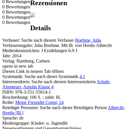
0 Bewertungen
Rezensionen
0 Bewertungen
0 Bewertungen
0 Bewertungen
0 Bewertungen
Details
Verfasser:
Suche nach diesem Verfasser
Boehme, Julia
Verfasserangabe:
Julia Boehme. Mit Ill. von Herdis Albrecht
Medienkennzeichen:
J Erzählungen 6-9 J
Jahr:
2014
Verlag:
Hamburg, Carlsen
opens in new tab
Diesen Link in neuem Tab öffnen
Systematik:
Suche nach dieser Systematik
4.1
Interessenkreis:
Suche nach diesem Interessenskreis
Schule
,
Abenteuer
,
Antolin Klasse 4
ISBN:
978-3-551-55614-1
Beschreibung:
106 S. : zahlr. Ill.
Reihe:
Meine Freundin Conni; 24
Beteiligte Personen:
Suche nach dieser Beteiligten Person
Albrecht,
Herdis [Ill.]
Sprache:
de
Mediengruppe:
Kinder- u. Jugendlit
Neuerwerbungen und Gesamtverzeichnisse