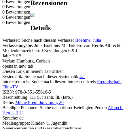
0 Bewertungen
Rezensionen
0 Bewertungen
0 Bewertungen
0 Bewertungen
0 Bewertungen
Details
Verfasser:
Suche nach diesem Verfasser
Boehme, Julia
Verfasserangabe:
Julia Boehme. Mit Bildern von Herdis Albrecht
Medienkennzeichen:
J Erzählungen 6-9 J
Jahr:
2015
Verlag:
Hamburg, Carlsen
opens in new tab
Diesen Link in neuem Tab öffnen
Systematik:
Suche nach dieser Systematik
4.1
Interessenkreis:
Suche nach diesem Interessenskreis
Freundschaft
,
Film-TV
ISBN:
978-3-551-55616-5
Beschreibung:
111 S. : zahlr. Ill. (farb.)
Reihe:
Meine Freundin Conni; 26
Beteiligte Personen:
Suche nach dieser Beteiligten Person
Albrecht,
Herdis [Ill.]
Sprache:
de
Mediengruppe:
Kinder- u. Jugendlit
Neuerwerbungen und Gesamtverzeichnisse