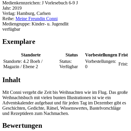
Medienkennzeichen:
J Vorlesebuch 6-9 J
Jahr:
2019
Verlag:
Hamburg, Carlsen
Reihe:
Meine Freundin Conni
Mediengruppe:
Kinder- u. Jugendlit
verfügbar
Exemplare
Standorte
Status
Vorbestellungen
Frist
Standorte:
4.2 Boeh /
Status:
Vorbestellungen:
Frist:
Magazin / Ebene 2
Verfügbar
0
Inhalt
Mit Conni vergeht die Zeit bis Weihnachten wie im Flug. Das große
Weihnachtsbuch mit vielen bunten Illustrationen ist wie ein
Adventskalender aufgebaut und für jeden Tag im Dezember gibt es
Geschichten, Gedichte, Rätsel, Wissenswertes, Bastelvorschläge
und Rezeptideen zum Nachmachen.
Bewertungen