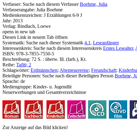
Verfasser:
Suche nach diesem Verfasser
Boehme, Julia
Verfasserangabe:
Julia Boehme
Medienkennzeichen:
J Erzählungen 6-9 J
Jahr:
2013
Verlag:
Bindlach, Loewe
opens in new tab
Diesen Link in neuem Tab öffnen
Systematik:
Suche nach dieser Systematik
4.1
,
Leseanfänger
Interessenkreis:
Suche nach diesem Interessenskreis
Erstes Lesealter
,
ISBN:
978-3-7855-7550-5
Beschreibung:
72 S. : überw. Ill. (farb.), Kt.
Reihe:
Tafiti; 2
Schlagwörter:
Erdmännchen
;
Abenteuerreise
;
Freundschaft
;
Kinderbu
Beteiligte Personen:
Suche nach dieser Beteiligten Person
Boehme, Ju
Sprache:
de
Mediengruppe:
Kinder- u. Jugendlit
Neuerwerbungen und Gesamtverzeichnisse
Zur Anzeige auf das Bild klicken!