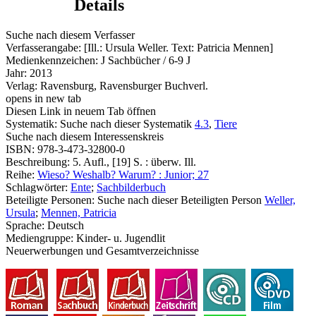
Details
Suche nach diesem Verfasser
Verfasserangabe:
[Ill.: Ursula Weller. Text: Patricia Mennen]
Medienkennzeichen:
J Sachbücher / 6-9 J
Jahr:
2013
Verlag:
Ravensburg, Ravensburger Buchverl.
opens in new tab
Diesen Link in neuem Tab öffnen
Systematik:
Suche nach dieser Systematik
4.3
,
Tiere
Suche nach diesem Interessenskreis
ISBN:
978-3-473-32800-0
Beschreibung:
5. Aufl., [19] S. : überw. Ill.
Reihe:
Wieso? Weshalb? Warum? : Junior; 27
Schlagwörter:
Ente
;
Sachbilderbuch
Beteiligte Personen:
Suche nach dieser Beteiligten Person
Weller,
Ursula
;
Mennen, Patricia
Sprache:
Deutsch
Mediengruppe:
Kinder- u. Jugendlit
Neuerwerbungen und Gesamtverzeichnisse