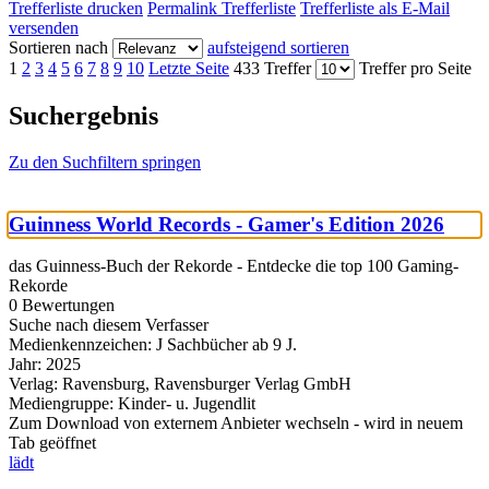
Trefferliste drucken
Permalink Trefferliste
Trefferliste als E-Mail
versenden
Sortieren nach
aufsteigend sortieren
1
2
3
4
5
6
7
8
9
10
Letzte Seite
433 Treffer
Treffer pro Seite
Suchergebnis
Zu den Suchfiltern springen
Guinness World Records - Gamer's Edition 2026
das Guinness-Buch der Rekorde - Entdecke die top 100 Gaming-
Rekorde
0 Bewertungen
Suche nach diesem Verfasser
Medienkennzeichen:
J Sachbücher ab 9 J.
Jahr:
2025
Verlag:
Ravensburg, Ravensburger Verlag GmbH
Mediengruppe:
Kinder- u. Jugendlit
Zum Download von externem Anbieter wechseln - wird in neuem
Tab geöffnet
lädt