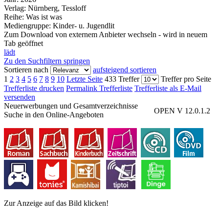
Verlag:
Nürnberg, Tessloff
Reihe:
Was ist was
Mediengruppe:
Kinder- u. Jugendlit
Zum Download von externem Anbieter wechseln - wird in neuem
Tab geöffnet
lädt
Zu den Suchfiltern springen
Sortieren nach
aufsteigend sortieren
1
2
3
4
5
6
7
8
9
10
Letzte Seite
433 Treffer
Treffer pro Seite
Trefferliste drucken
Permalink Trefferliste
Trefferliste als E-Mail
versenden
Neuerwerbungen und Gesamtverzeichnisse
OPEN V 12.0.1.2
Suche in den Online-Angeboten
Zur Anzeige auf das Bild klicken!