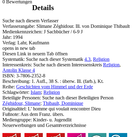
0 Bewertungen
Details
Suche nach diesem Verfasser
Verfasserangabe:
Slimane Zéghidour. Ill. von Dominique Thibault
Medienkennzeichen:
J Sachbücher / 6-9 J
Jahr:
1994
Verlag:
Lahr, Kaufmann
opens in new tab
Diesen Link in neuem Tab öffnen
Systematik:
Suche nach dieser Systematik
4.3
,
Religion
Interessenkreis:
Suche nach diesem Interessenskreis
Religion
,
Antolin Klasse 4
ISBN:
3-7806-2352-8
Beschreibung:
1. Aufl., 38 S. : überw. Ill. (farb.), Kt.
Reihe:
Geschichten vom Himmel und der Erde
Schlagwörter:
Islam
;
Religion
Beteiligte Personen:
Suche nach dieser Beteiligten Person
Zéghidour, Slimane
;
Thibault, Dominique
Originaltitel:
L' homme qui voulait rencontrer Dieu
Fußnote:
Aus dem Franz. übers.
Mediengruppe:
Kinder- u. Jugendlit
Neuerwerbungen und Gesamtverzeichnisse