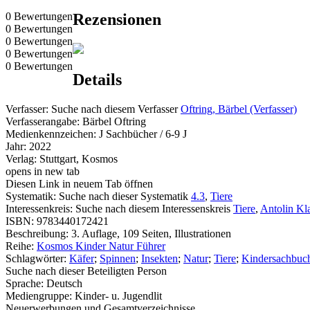
0 Bewertungen
Rezensionen
0 Bewertungen
0 Bewertungen
0 Bewertungen
0 Bewertungen
Details
Verfasser:
Suche nach diesem Verfasser
Oftring, Bärbel (Verfasser)
Verfasserangabe:
Bärbel Oftring
Medienkennzeichen:
J Sachbücher / 6-9 J
Jahr:
2022
Verlag:
Stuttgart, Kosmos
opens in new tab
Diesen Link in neuem Tab öffnen
Systematik:
Suche nach dieser Systematik
4.3
,
Tiere
Interessenkreis:
Suche nach diesem Interessenskreis
Tiere
,
Antolin Kl
ISBN:
9783440172421
Beschreibung:
3. Auflage, 109 Seiten, Illustrationen
Reihe:
Kosmos Kinder Natur Führer
Schlagwörter:
Käfer
;
Spinnen
;
Insekten
;
Natur
;
Tiere
;
Kindersachbuc
Suche nach dieser Beteiligten Person
Sprache:
Deutsch
Mediengruppe:
Kinder- u. Jugendlit
Neuerwerbungen und Gesamtverzeichnisse