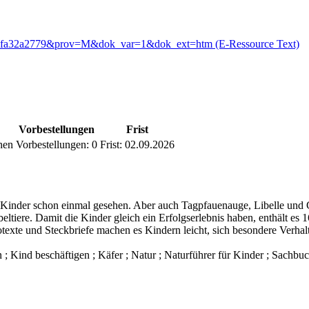
30b9fa32a2779&prov=M&dok_var=1&dok_ext=htm (E-Ressource Text)
Vorbestellungen
Frist
hen
Vorbestellungen:
0
Frist:
02.09.2026
 Kinder schon einmal gesehen. Aber auch Tagpfauenauge, Libelle und G
eltiere. Damit die Kinder gleich ein Erfolgserlebnis haben, enthält e
otexte und Steckbriefe machen es Kindern leicht, sich besondere Verha
n ; Kind beschäftigen ; Käfer ; Natur ; Naturführer für Kinder ; Sachb