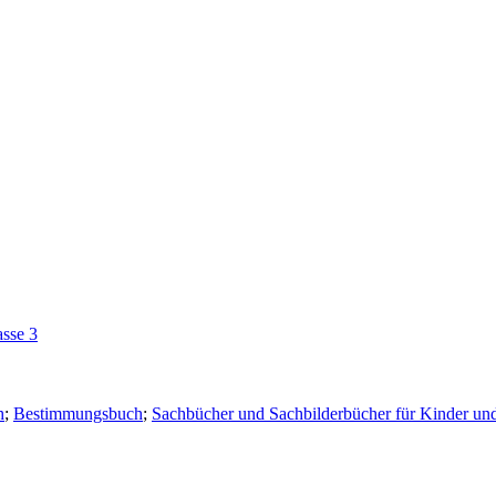
asse 3
h
;
Bestimmungsbuch
;
Sachbücher und Sachbilderbücher für Kinder und