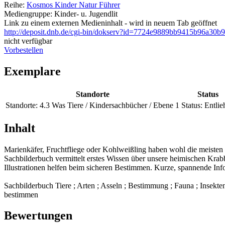
Reihe:
Kosmos Kinder Natur Führer
Mediengruppe:
Kinder- u. Jugendlit
Link zu einem externen Medieninhalt - wird in neuem Tab geöffnet
http://deposit.dnb.de/cgi-bin/dokserv?id=7724e9889bb9415b96a
nicht verfügbar
Vorbestellen
Exemplare
Standorte
Status
Standorte:
4.3 Was Tiere / Kindersachbücher / Ebene 1
Status:
Entlie
Inhalt
Marienkäfer, Fruchtfliege oder Kohlweißling haben wohl die meisten
Sachbilderbuch vermittelt erstes Wissen über unsere heimischen Krabb
Illustrationen helfen beim sicheren Bestimmen. Kurze, spannende Inf
Sachbilderbuch Tiere ; Arten ; Asseln ; Bestimmung ; Fauna ; Insekte
bestimmen
Bewertungen