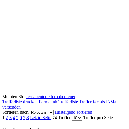
Meinten Sie:
leseabenteuer
lernabenteuer
Trefferliste drucken
Permalink Trefferliste
Trefferliste als E-Mail
versenden
Sortieren nach
aufsteigend sortieren
1
2
3
4
5
6
7
8
Letzte Seite
74 Treffer
Treffer pro Seite