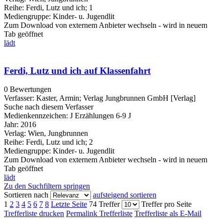
Reihe:
Ferdi, Lutz und ich; 1
Mediengruppe:
Kinder- u. Jugendlit
Zum Download von externem Anbieter wechseln - wird in neuem
Tab geöffnet
lädt
Ferdi, Lutz und ich auf Klassenfahrt
0 Bewertungen
Verfasser:
Kaster, Armin
;
Verlag Jungbrunnen GmbH [Verlag]
Suche nach diesem Verfasser
Medienkennzeichen:
J Erzählungen 6-9 J
Jahr:
2016
Verlag:
Wien, Jungbrunnen
Reihe:
Ferdi, Lutz und ich; 2
Mediengruppe:
Kinder- u. Jugendlit
Zum Download von externem Anbieter wechseln - wird in neuem
Tab geöffnet
lädt
Zu den Suchfiltern springen
Sortieren nach
aufsteigend sortieren
1
2
3
4
5
6
7
8
Letzte Seite
74 Treffer
Treffer pro Seite
Trefferliste drucken
Permalink Trefferliste
Trefferliste als E-Mail