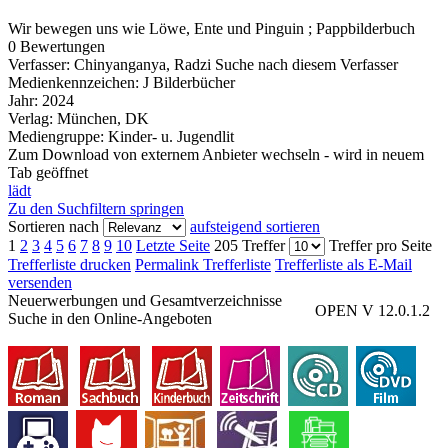
Wir bewegen uns wie Löwe, Ente und Pinguin ; Pappbilderbuch
0 Bewertungen
Verfasser:
Chinyanganya, Radzi
Suche nach diesem Verfasser
Medienkennzeichen:
J Bilderbücher
Jahr:
2024
Verlag:
München, DK
Mediengruppe:
Kinder- u. Jugendlit
Zum Download von externem Anbieter wechseln - wird in neuem
Tab geöffnet
lädt
Zu den Suchfiltern springen
Sortieren nach
aufsteigend sortieren
1
2
3
4
5
6
7
8
9
10
Letzte Seite
205 Treffer
Treffer pro Seite
Trefferliste drucken
Permalink Trefferliste
Trefferliste als E-Mail
versenden
Neuerwerbungen und Gesamtverzeichnisse
OPEN V 12.0.1.2
Suche in den Online-Angeboten