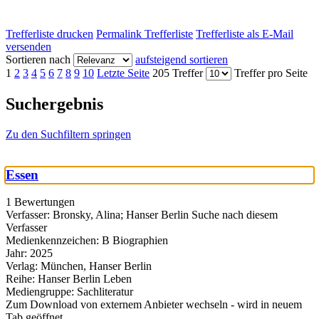
Trefferliste drucken
Permalink Trefferliste
Trefferliste als E-Mail
versenden
Sortieren nach
aufsteigend sortieren
1
2
3
4
5
6
7
8
9
10
Letzte Seite
205 Treffer
Treffer pro Seite
Suchergebnis
Zu den Suchfiltern springen
Essen
1 Bewertungen
Verfasser:
Bronsky, Alina
;
Hanser Berlin
Suche nach diesem
Verfasser
Medienkennzeichen:
B Biographien
Jahr:
2025
Verlag:
München, Hanser Berlin
Reihe:
Hanser Berlin Leben
Mediengruppe:
Sachliteratur
Zum Download von externem Anbieter wechseln - wird in neuem
Tab geöffnet