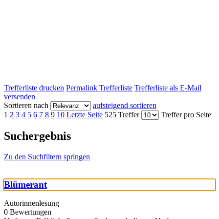
Trefferliste drucken
Permalink Trefferliste
Trefferliste als E-Mail
versenden
Sortieren nach
aufsteigend sortieren
1
2
3
4
5
6
7
8
9
10
Letzte Seite
525 Treffer
Treffer pro Seite
Suchergebnis
Zu den Suchfiltern springen
Blümerant
Autorinnenlesung
0 Bewertungen