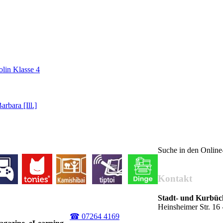
olin Klasse 4
arbara [Ill.]
Suche in den Onlin
Kontakt
Stadt- und Kurbü
Heinsheimer Str. 1
☎ 07264 4169