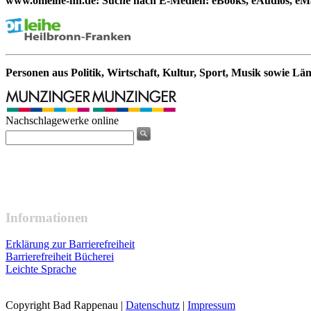
www.onleihe-hn.de: Suche nach E-Medien: eBooks, eAudios, eMa
Personen aus Politik, Wirtschaft, Kultur, Sport, Musik sowie Lä
Nachschlagewerke online
Informationen
Erklärung zur Barrierefreiheit
Barrierefreiheit Bücherei
Leichte Sprache
Copyright Bad Rappenau
|
Datenschutz
|
Impressum