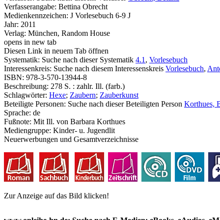
Verfasserangabe:
Bettina Obrecht
Medienkennzeichen:
J Vorlesebuch 6-9 J
Jahr:
2011
Verlag:
München, Random House
opens in new tab
Diesen Link in neuem Tab öffnen
Systematik:
Suche nach dieser Systematik
4.1
,
Vorlesebuch
Interessenkreis:
Suche nach diesem Interessenskreis
Vorlesebuch
,
Ant
ISBN:
978-3-570-13944-8
Beschreibung:
278 S. : zahlr. Ill. (farb.)
Schlagwörter:
Hexe
;
Zaubern
;
Zauberkunst
Beteiligte Personen:
Suche nach dieser Beteiligten Person
Korthues, B
Sprache:
de
Fußnote:
Mit Ill. von Barbara Korthues
Mediengruppe:
Kinder- u. Jugendlit
Neuerwerbungen und Gesamtverzeichnisse
Zur Anzeige auf das Bild klicken!