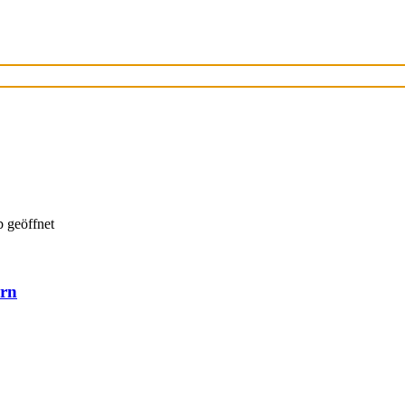
 geöffnet
ern