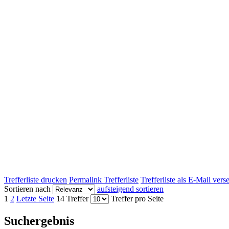
Trefferliste drucken
Permalink Trefferliste
Trefferliste als E-Mail ver
Sortieren nach
aufsteigend sortieren
1
2
Letzte Seite
14 Treffer
Treffer pro Seite
Suchergebnis