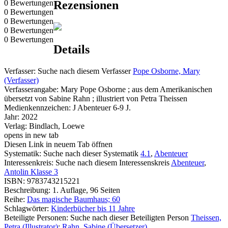
0 Bewertungen
Rezensionen
0 Bewertungen
0 Bewertungen
0 Bewertungen
0 Bewertungen
Details
Verfasser:
Suche nach diesem Verfasser
Pope Osborne, Mary
(Verfasser)
Verfasserangabe:
Mary Pope Osborne ; aus dem Amerikanischen
übersetzt von Sabine Rahn ; illustriert von Petra Theissen
Medienkennzeichen:
J Abenteuer 6-9 J.
Jahr:
2022
Verlag:
Bindlach, Loewe
opens in new tab
Diesen Link in neuem Tab öffnen
Systematik:
Suche nach dieser Systematik
4.1
,
Abenteuer
Interessenkreis:
Suche nach diesem Interessenskreis
Abenteuer
,
Antolin Klasse 3
ISBN:
9783743215221
Beschreibung:
1. Auflage, 96 Seiten
Reihe:
Das magische Baumhaus; 60
Schlagwörter:
Kinderbücher bis 11 Jahre
Beteiligte Personen:
Suche nach dieser Beteiligten Person
Theissen,
Petra (Illustrator)
;
Rahn, Sabine (Übersetzer)