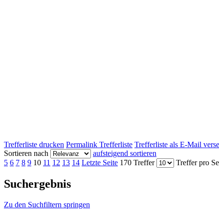
Trefferliste drucken
Permalink Trefferliste
Trefferliste als E-Mail ver
Sortieren nach
aufsteigend sortieren
5
6
7
8
9
10
11
12
13
14
Letzte Seite
170 Treffer
Treffer pro Se
Suchergebnis
Zu den Suchfiltern springen