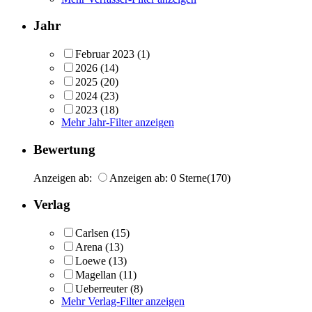
Jahr
Februar 2023
(1)
2026
(14)
2025
(20)
2024
(23)
2023
(18)
Mehr Jahr-Filter anzeigen
Bewertung
Anzeigen ab:
Anzeigen ab: 0 Sterne
(170)
Verlag
Carlsen
(15)
Arena
(13)
Loewe
(13)
Magellan
(11)
Ueberreuter
(8)
Mehr Verlag-Filter anzeigen