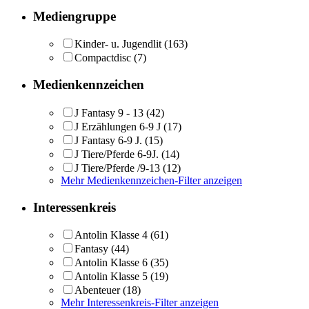
Mediengruppe
Kinder- u. Jugendlit
(163)
Compactdisc
(7)
Medienkennzeichen
J Fantasy 9 - 13
(42)
J Erzählungen 6-9 J
(17)
J Fantasy 6-9 J.
(15)
J Tiere/Pferde 6-9J.
(14)
J Tiere/Pferde /9-13
(12)
Mehr Medienkennzeichen-Filter anzeigen
Interessenkreis
Antolin Klasse 4
(61)
Fantasy
(44)
Antolin Klasse 6
(35)
Antolin Klasse 5
(19)
Abenteuer
(18)
Mehr Interessenkreis-Filter anzeigen