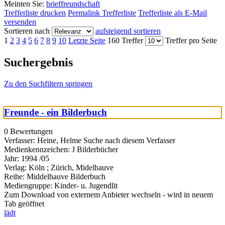
Meinten Sie:
brieffreundschaft
Trefferliste drucken
Permalink Trefferliste
Trefferliste als E-Mail
versenden
Sortieren nach
aufsteigend sortieren
1
2
3
4
5
6
7
8
9
10
Letzte Seite
160 Treffer
Treffer pro Seite
Suchergebnis
Zu den Suchfiltern springen
Freunde - ein Bilderbuch
0 Bewertungen
Verfasser:
Heine, Helme
Suche nach diesem Verfasser
Medienkennzeichen:
J Bilderbücher
Jahr:
1994 /05
Verlag:
Köln ; Zürich, Midelhauve
Reihe:
Middelhauve Bilderbuch
Mediengruppe:
Kinder- u. Jugendlit
Zum Download von externem Anbieter wechseln - wird in neuem
Tab geöffnet
lädt