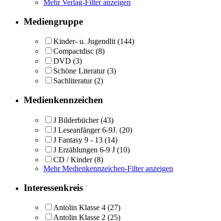
Mehr Verlag-Filter anzeigen
Mediengruppe
Kinder- u. Jugendlit
(144)
Compactdisc
(8)
DVD
(3)
Schöne Literatur
(3)
Sachliteratur
(2)
Medienkennzeichen
J Bilderbücher
(43)
J Leseanfänger 6-9J.
(20)
J Fantasy 9 - 13
(14)
J Erzählungen 6-9 J
(10)
CD / Kinder
(8)
Mehr Medienkennzeichen-Filter anzeigen
Interessenkreis
Antolin Klasse 4
(27)
Antolin Klasse 2
(25)