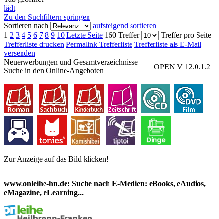
lädt
Zu den Suchfiltern springen
Sortieren nach
aufsteigend sortieren
1
2
3
4
5
6
7
8
9
10
Letzte Seite
160 Treffer
Treffer pro Seite
Trefferliste drucken
Permalink Trefferliste
Trefferliste als E-Mail
versenden
Neuerwerbungen und Gesamtverzeichnisse
OPEN V 12.0.1.2
Suche in den Online-Angeboten
Zur Anzeige auf das Bild klicken!
www.onleihe-hn.de: Suche nach E-Medien: eBooks, eAudios,
eMagazine, eLearning...