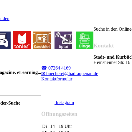
senden
Suche in den Onlin
Kontakt
Stadt- und Kurbü
Heinsheimer Str. 1
☎ 07264 4169
gazine, eLearning...
✉ buecherei@badrappenau.de
Kontaktformular
Instagram
nder-Suche
Öffnungszeiten
Di
14 - 19 Uhr