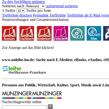
Zu den Suchfiltern springen
Sortieren nach
aufsteigend sortieren
3 Treffer
Treffer pro Seite
Trefferliste drucken
Permalink Trefferliste
Trefferliste als E-Mail ver
Neuerwerbungen und Gesamtverzeichnisse
Zur Anzeige auf das Bild klicken!
www.onleihe-hn.de: Suche nach E-Medien: eBooks, eAudios, eMa
Personen aus Politik, Wirtschaft, Kultur, Sport, Musik sowie Lä
Nachschlagewerke online