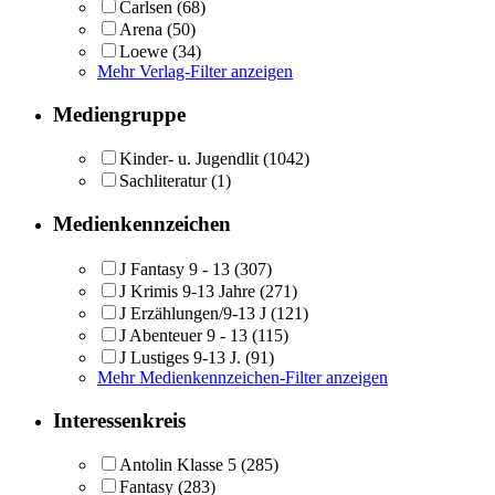
Carlsen
(68)
Arena
(50)
Loewe
(34)
Mehr Verlag-Filter anzeigen
Mediengruppe
Kinder- u. Jugendlit
(1042)
Sachliteratur
(1)
Medienkennzeichen
J Fantasy 9 - 13
(307)
J Krimis 9-13 Jahre
(271)
J Erzählungen/9-13 J
(121)
J Abenteuer 9 - 13
(115)
J Lustiges 9-13 J.
(91)
Mehr Medienkennzeichen-Filter anzeigen
Interessenkreis
Antolin Klasse 5
(285)
Fantasy
(283)