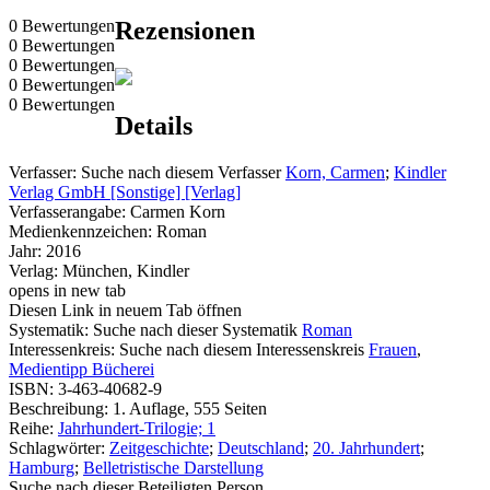
0 Bewertungen
Rezensionen
0 Bewertungen
0 Bewertungen
0 Bewertungen
0 Bewertungen
Details
Verfasser:
Suche nach diesem Verfasser
Korn, Carmen
;
Kindler
Verlag GmbH [Sonstige] [Verlag]
Verfasserangabe:
Carmen Korn
Medienkennzeichen:
Roman
Jahr:
2016
Verlag:
München, Kindler
opens in new tab
Diesen Link in neuem Tab öffnen
Systematik:
Suche nach dieser Systematik
Roman
Interessenkreis:
Suche nach diesem Interessenskreis
Frauen
,
Medientipp Bücherei
ISBN:
3-463-40682-9
Beschreibung:
1. Auflage, 555 Seiten
Reihe:
Jahrhundert-Trilogie; 1
Schlagwörter:
Zeitgeschichte
;
Deutschland
;
20. Jahrhundert
;
Hamburg
;
Belletristische Darstellung
Suche nach dieser Beteiligten Person