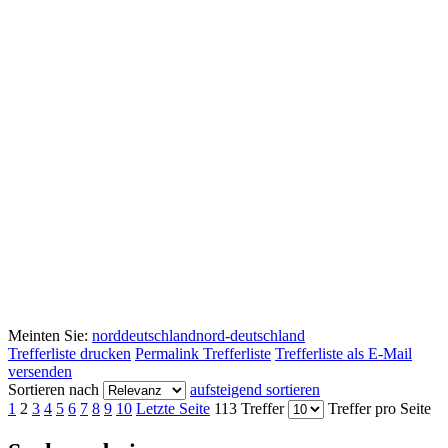
Meinten Sie:
norddeutschland
nord-deutschland
Trefferliste drucken
Permalink Trefferliste
Trefferliste als E-Mail
versenden
Sortieren nach
aufsteigend sortieren
1
2
3
4
5
6
7
8
9
10
Letzte Seite
113 Treffer
Treffer pro Seite