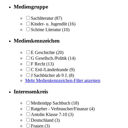
Mediengruppe
Sachliteratur
(87)
Kinder- u. Jugendlit
(16)
Schöne Literatur
(10)
Medienkennzeichen
E Geschichte
(20)
G Gesellsch./Politik
(14)
F Recht
(13)
C Erd-/Länderkunde
(9)
J Sachbücher ab 9 J.
(8)
Mehr Medienkennzeichen-Filter anzeigen
Interessenkreis
Medientipp Sachbuch
(18)
Ratgeber - Verbraucher/Finanze
(4)
Antolin Klasse 7-10
(3)
Deutschland
(3)
Frauen
(3)