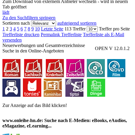
Zum Download von externem Anbieter wechseln - wird in neuem
Tab geöffnet
lädt
Zu den Suchfiltern springen
Sortieren nach
aufsteigend sortieren
1
2
3
4
5
6
7
8
9
10
Letzte Seite
113 Treffer
Treffer pro Seite
Trefferliste drucken
Permalink Trefferliste
Trefferliste als E-Mail
versenden
Neuerwerbungen und Gesamtverzeichnisse
OPEN V 12.0.1.2
Suche in den Online-Angeboten
Zur Anzeige auf das Bild klicken!
www.onleihe-hn.de: Suche nach E-Medien: eBooks, eAudios,
eMagazine, eLearning...