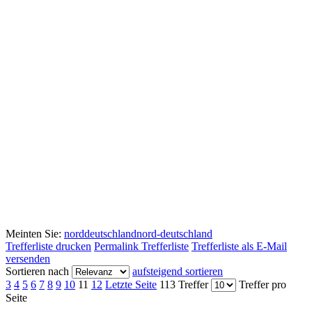
Meinten Sie:
norddeutschland
nord-deutschland
Trefferliste drucken
Permalink Trefferliste
Trefferliste als E-Mail
versenden
Sortieren nach
aufsteigend sortieren
3
4
5
6
7
8
9
10
11
12
Letzte Seite
113 Treffer
Treffer pro
Seite