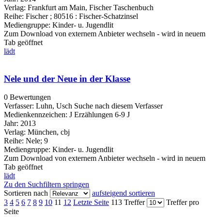
Verlag:
Frankfurt am Main, Fischer Taschenbuch
Reihe:
Fischer ; 80516 : Fischer-Schatzinsel
Mediengruppe:
Kinder- u. Jugendlit
Zum Download von externem Anbieter wechseln - wird in neuem
Tab geöffnet
lädt
Nele und der Neue in der Klasse
0 Bewertungen
Verfasser:
Luhn, Usch
Suche nach diesem Verfasser
Medienkennzeichen:
J Erzählungen 6-9 J
Jahr:
2013
Verlag:
München, cbj
Reihe:
Nele; 9
Mediengruppe:
Kinder- u. Jugendlit
Zum Download von externem Anbieter wechseln - wird in neuem
Tab geöffnet
lädt
Zu den Suchfiltern springen
Sortieren nach
aufsteigend sortieren
3
4
5
6
7
8
9
10
11
12
Letzte Seite
113 Treffer
Treffer pro
Seite