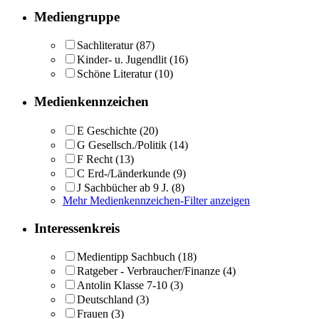
Mediengruppe
Sachliteratur
(87)
Kinder- u. Jugendlit
(16)
Schöne Literatur
(10)
Medienkennzeichen
E Geschichte
(20)
G Gesellsch./Politik
(14)
F Recht
(13)
C Erd-/Länderkunde
(9)
J Sachbücher ab 9 J.
(8)
Mehr Medienkennzeichen-Filter anzeigen
Interessenkreis
Medientipp Sachbuch
(18)
Ratgeber - Verbraucher/Finanze
(4)
Antolin Klasse 7-10
(3)
Deutschland
(3)
Frauen
(3)