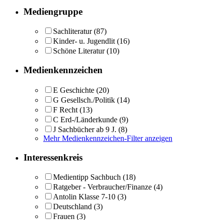
Mediengruppe
Sachliteratur
(87)
Kinder- u. Jugendlit
(16)
Schöne Literatur
(10)
Medienkennzeichen
E Geschichte
(20)
G Gesellsch./Politik
(14)
F Recht
(13)
C Erd-/Länderkunde
(9)
J Sachbücher ab 9 J.
(8)
Mehr Medienkennzeichen-Filter anzeigen
Interessenkreis
Medientipp Sachbuch
(18)
Ratgeber - Verbraucher/Finanze
(4)
Antolin Klasse 7-10
(3)
Deutschland
(3)
Frauen
(3)