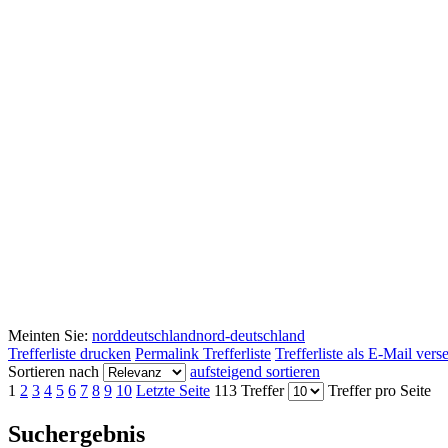
Meinten Sie:
norddeutschland
nord-deutschland
Trefferliste drucken
Permalink Trefferliste
Trefferliste als E-Mail ver
Sortieren nach
aufsteigend sortieren
1
2
3
4
5
6
7
8
9
10
Letzte Seite
113 Treffer
Treffer pro Seite
Suchergebnis