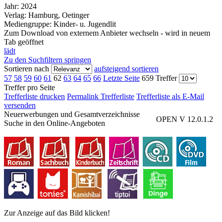
Jahr:
2024
Verlag:
Hamburg, Oetinger
Mediengruppe:
Kinder- u. Jugendlit
Zum Download von externem Anbieter wechseln - wird in neuem
Tab geöffnet
lädt
Zu den Suchfiltern springen
Sortieren nach
aufsteigend sortieren
57
58
59
60
61
62
63
64
65
66
Letzte Seite
659 Treffer
Treffer pro Seite
Trefferliste drucken
Permalink Trefferliste
Trefferliste als E-Mail
versenden
Neuerwerbungen und Gesamtverzeichnisse
OPEN V 12.0.1.2
Suche in den Online-Angeboten
Zur Anzeige auf das Bild klicken!