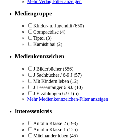
Mehr Verlag-Filter anzeigen
Mediengruppe
Kinder- u. Jugendlit
(650)
Compactdisc
(4)
Tiptoi
(3)
Kamishibai
(2)
Medienkennzeichen
J Bilderbücher
(556)
J Sachbücher / 6-9 J
(57)
Mit Kindern leben
(12)
J Leseanfänger 6-9J.
(10)
J Erzählungen 6-9 J
(5)
Mehr Medienkennzeichen-Filter anzeigen
Interessenkreis
Antolin Klasse 2
(193)
Antolin Klasse 1
(125)
Miteinander leben
(45)