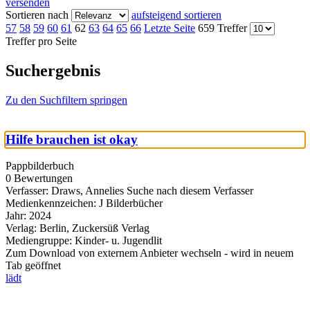
versenden
Sortieren nach
aufsteigend sortieren
57
58
59
60
61
62
63
64
65
66
Letzte Seite
659 Treffer
Treffer pro Seite
Suchergebnis
Zu den Suchfiltern springen
Hilfe brauchen ist okay
Pappbilderbuch
0 Bewertungen
Verfasser:
Draws, Annelies
Suche nach diesem Verfasser
Medienkennzeichen:
J Bilderbücher
Jahr:
2024
Verlag:
Berlin, Zuckersüß Verlag
Mediengruppe:
Kinder- u. Jugendlit
Zum Download von externem Anbieter wechseln - wird in neuem
Tab geöffnet
lädt