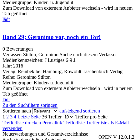
Mediengruppe:
Kinder- u. Jugendlit
Zum Download von externem Anbieter wechseln - wird in neuem
Tab geöffnet
lädt
Band 29; Geronimo vor, noch ein Tor!
0 Bewertungen
Verfasser:
Stilton, Geronimo
Suche nach diesem Verfasser
Medienkennzeichen:
J Lustiges 6-9 J.
Jahr:
2016
Verlag:
Reinbek bei Hamburg, Rowohlt Taschenbuch Verlag
Reihe:
Geronimo Stilton
Mediengruppe:
Kinder- u. Jugendlit
Zum Download von externem Anbieter wechseln - wird in neuem
Tab geöffnet
lädt
Zu den Suchfiltern springen
Sortieren nach
aufsteigend sortieren
1
2
3
4
Letzte Seite
36 Treffer
Treffer pro Seite
Trefferliste drucken
Permalink Trefferliste
Trefferliste als E-Mail
versenden
Neuerwerbungen und Gesamtverzeichnisse
OPEN V 12.0.1.2
Suche in den Online-Angeboten