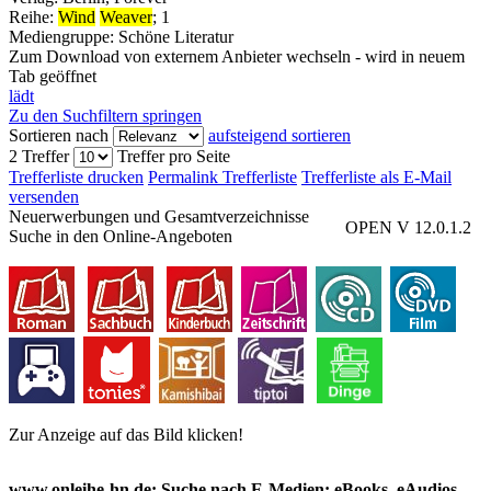
Reihe:
Wind
Weaver
; 1
Mediengruppe:
Schöne Literatur
Zum Download von externem Anbieter wechseln - wird in neuem
Tab geöffnet
lädt
Zu den Suchfiltern springen
Sortieren nach
aufsteigend sortieren
2 Treffer
Treffer pro Seite
Trefferliste drucken
Permalink Trefferliste
Trefferliste als E-Mail
versenden
Neuerwerbungen und Gesamtverzeichnisse
OPEN V 12.0.1.2
Suche in den Online-Angeboten
Zur Anzeige auf das Bild klicken!
www.onleihe-hn.de: Suche nach E-Medien: eBooks, eAudios,