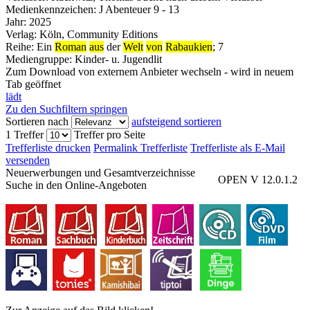
Medienkennzeichen:
J Abenteuer 9 - 13
Jahr:
2025
Verlag:
Köln, Community Editions
Reihe:
Ein
Roman
aus
der
Welt
von
Rabaukien
; 7
Mediengruppe:
Kinder- u. Jugendlit
Zum Download von externem Anbieter wechseln - wird in neuem
Tab geöffnet
lädt
Zu den Suchfiltern springen
Sortieren nach
aufsteigend sortieren
1 Treffer
Treffer pro Seite
Trefferliste drucken
Permalink Trefferliste
Trefferliste als E-Mail
versenden
Neuerwerbungen und Gesamtverzeichnisse
OPEN V 12.0.1.2
Suche in den Online-Angeboten