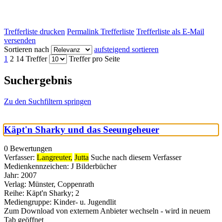
Trefferliste drucken
Permalink Trefferliste
Trefferliste als E-Mail
versenden
Sortieren nach
aufsteigend sortieren
1
2
14 Treffer
Treffer pro Seite
Suchergebnis
Zu den Suchfiltern springen
Käpt'n Sharky und das Seeungeheuer
0 Bewertungen
Verfasser:
Langreuter,
Jutta
Suche nach diesem Verfasser
Medienkennzeichen:
J Bilderbücher
Jahr:
2007
Verlag:
Münster, Coppenrath
Reihe:
Käpt'n Sharky; 2
Mediengruppe:
Kinder- u. Jugendlit
Zum Download von externem Anbieter wechseln - wird in neuem
Tab geöffnet