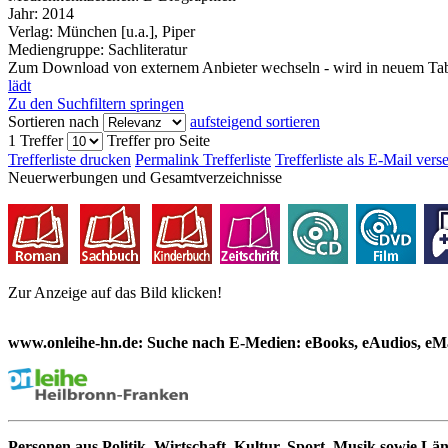
Jahr:
2014
Verlag:
München [u.a.], Piper
Mediengruppe:
Sachliteratur
Zum Download von externem Anbieter wechseln - wird in neuem Tab
lädt
Zu den Suchfiltern springen
Sortieren nach
aufsteigend sortieren
1 Treffer
Treffer pro Seite
Trefferliste drucken
Permalink Trefferliste
Trefferliste als E-Mail ver
Neuerwerbungen und Gesamtverzeichnisse
Zur Anzeige auf das Bild klicken!
www.onleihe-hn.de: Suche nach E-Medien: eBooks, eAudios, eMa
Personen aus Politik, Wirtschaft, Kultur, Sport, Musik sowie Lä