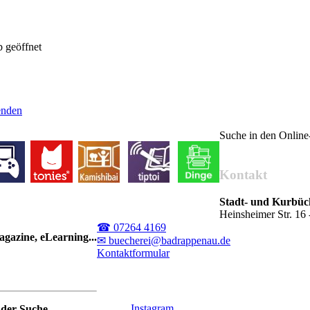
 geöffnet
senden
Suche in den Onlin
Kontakt
Stadt- und Kurbü
Heinsheimer Str. 1
☎ 07264 4169
gazine, eLearning...
✉ buecherei@badrappenau.de
Kontaktformular
Instagram
nder-Suche