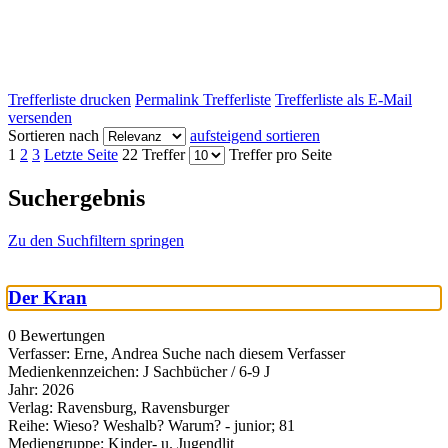
Trefferliste drucken
Permalink Trefferliste
Trefferliste als E-Mail
versenden
Sortieren nach
aufsteigend sortieren
1
2
3
Letzte Seite
22 Treffer
Treffer pro Seite
Suchergebnis
Zu den Suchfiltern springen
Der Kran
0 Bewertungen
Verfasser:
Erne, Andrea
Suche nach diesem Verfasser
Medienkennzeichen:
J Sachbücher / 6-9 J
Jahr:
2026
Verlag:
Ravensburg, Ravensburger
Reihe:
Wieso? Weshalb? Warum? - junior; 81
Mediengruppe:
Kinder- u. Jugendlit