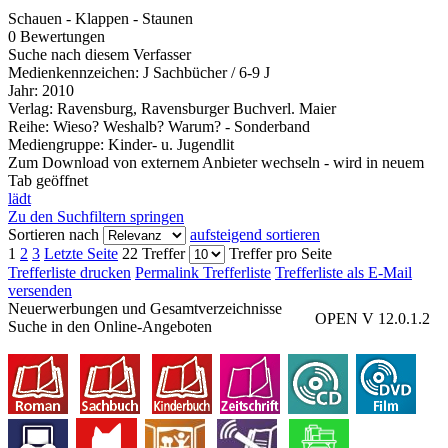
Schauen - Klappen - Staunen
0 Bewertungen
Suche nach diesem Verfasser
Medienkennzeichen:
J Sachbücher / 6-9 J
Jahr:
2010
Verlag:
Ravensburg, Ravensburger Buchverl. Maier
Reihe:
Wieso? Weshalb? Warum? - Sonderband
Mediengruppe:
Kinder- u. Jugendlit
Zum Download von externem Anbieter wechseln - wird in neuem
Tab geöffnet
lädt
Zu den Suchfiltern springen
Sortieren nach
aufsteigend sortieren
1
2
3
Letzte Seite
22 Treffer
Treffer pro Seite
Trefferliste drucken
Permalink Trefferliste
Trefferliste als E-Mail
versenden
Neuerwerbungen und Gesamtverzeichnisse
OPEN V 12.0.1.2
Suche in den Online-Angeboten