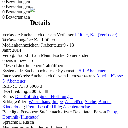
0 Bewertungen
0 Bewertungen
0 Bewertungen
0 Bewertungen
Details
Verfasser:
Suche nach diesem Verfasser
Lüftner, Kai (Verfasser)
Verfasserangabe:
Kai Lüftner
Medienkennzeichen:
J Abenteuer 9 - 13
Jahr:
2014
Verlag:
Frankfurt am Main, Fischer-Sauerländer
opens in new tab
Diesen Link in neuem Tab öffnen
Systematik:
Suche nach dieser Systematik
5.1
,
Abenteuer
Interessenkreis:
Suche nach diesem Interessenskreis
Antolin Klasse
5
,
Abenteuer
ISBN:
3-7373-5066-3
Beschreibung:
200 S. : Ill.
Reihe:
Das Kaff der guten Hoffnung; 1
Schlagwörter:
Waisenhaus
;
Junge
;
Ausreißer
;
Suche
;
Bruder
;
Kinderbuch
;
Freundschaft
;
Hilfe
;
Abenteuerreise
Beteiligte Personen:
Suche nach dieser Beteiligten Person
Rupp,
Dominik (Illustrator)
Sprache:
Deutsch
Mediengruppe:
Kinder- u. Jugendlit