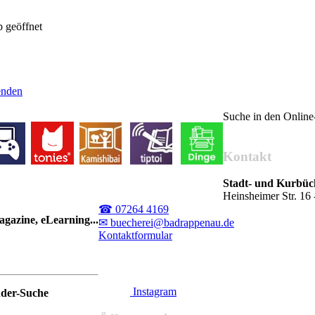
 geöffnet
senden
Suche in den Onlin
Kontakt
Stadt- und Kurbü
Heinsheimer Str. 1
☎ 07264 4169
gazine, eLearning...
✉ buecherei@badrappenau.de
Kontaktformular
Instagram
nder-Suche