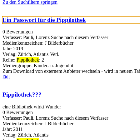
Zu den Suchfiltern springen
Ein Passwort für die Pippilothek
0 Bewertungen
Verfasser:
Pauli, Lorenz
Suche nach diesem Verfasser
Medienkennzeichen:
J Bilderbücher
Jahr:
2019
Verlag:
Zürich, Atlantis-Verl.
Reihe:
Pippilothek
; 2
Mediengruppe:
Kinder- u. Jugendlit
Zum Download von externem Anbieter wechseln - wird in neuem Tab
lädt
Pippilothek???
eine Bibliothek wirkt Wunder
0 Bewertungen
Verfasser:
Pauli, Lorenz
Suche nach diesem Verfasser
Medienkennzeichen:
J Bilderbücher
Jahr:
2011
Verlag:
Zürich, Atlantis