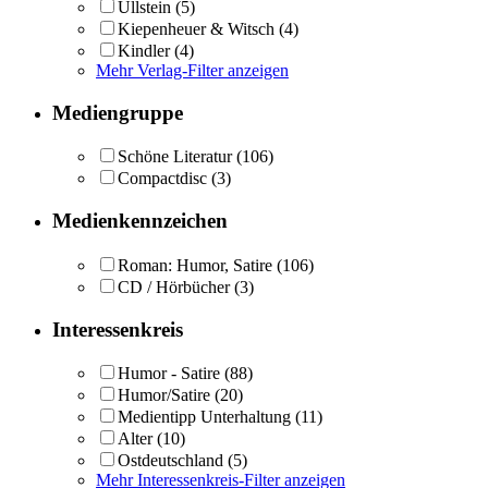
Ullstein
(5)
Kiepenheuer & Witsch
(4)
Kindler
(4)
Mehr Verlag-Filter anzeigen
Mediengruppe
Schöne Literatur
(106)
Compactdisc
(3)
Medienkennzeichen
Roman: Humor, Satire
(106)
CD / Hörbücher
(3)
Interessenkreis
Humor - Satire
(88)
Humor/Satire
(20)
Medientipp Unterhaltung
(11)
Alter
(10)
Ostdeutschland
(5)
Mehr Interessenkreis-Filter anzeigen