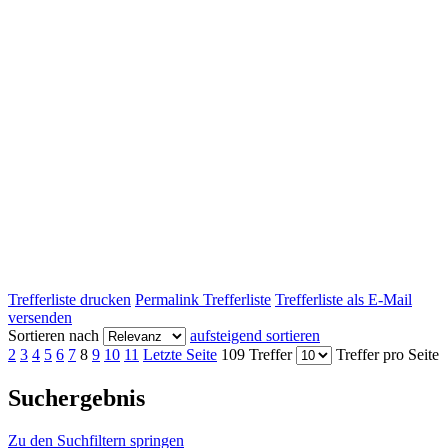
Trefferliste drucken
Permalink Trefferliste
Trefferliste als E-Mail
versenden
Sortieren nach
aufsteigend sortieren
2
3
4
5
6
7
8
9
10
11
Letzte Seite
109 Treffer
Treffer pro Seite
Suchergebnis
Zu den Suchfiltern springen