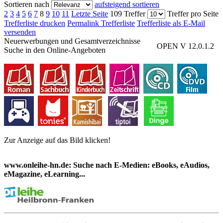
Sortieren nach
aufsteigend sortieren
2
3
4
5
6
7
8
9
10
11
Letzte Seite
109 Treffer
Treffer pro Seite
Trefferliste drucken
Permalink Trefferliste
Trefferliste als E-Mail
versenden
Neuerwerbungen und Gesamtverzeichnisse
OPEN V 12.0.1.2
Suche in den Online-Angeboten
Zur Anzeige auf das Bild klicken!
www.onleihe-hn.de: Suche nach E-Medien: eBooks, eAudios,
eMagazine, eLearning...