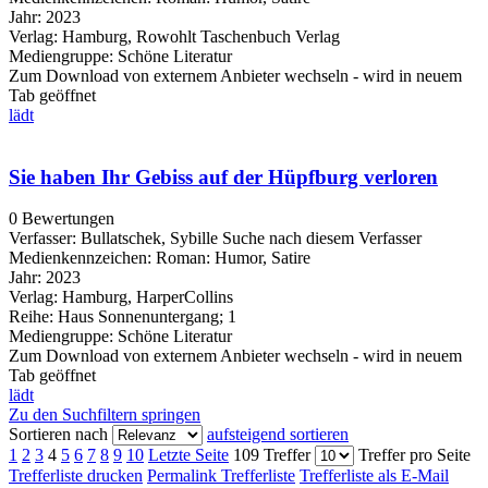
Jahr:
2023
Verlag:
Hamburg, Rowohlt Taschenbuch Verlag
Mediengruppe:
Schöne Literatur
Zum Download von externem Anbieter wechseln - wird in neuem
Tab geöffnet
lädt
Sie haben Ihr Gebiss auf der Hüpfburg verloren
0 Bewertungen
Verfasser:
Bullatschek, Sybille
Suche nach diesem Verfasser
Medienkennzeichen:
Roman: Humor, Satire
Jahr:
2023
Verlag:
Hamburg, HarperCollins
Reihe:
Haus Sonnenuntergang; 1
Mediengruppe:
Schöne Literatur
Zum Download von externem Anbieter wechseln - wird in neuem
Tab geöffnet
lädt
Zu den Suchfiltern springen
Sortieren nach
aufsteigend sortieren
1
2
3
4
5
6
7
8
9
10
Letzte Seite
109 Treffer
Treffer pro Seite
Trefferliste drucken
Permalink Trefferliste
Trefferliste als E-Mail