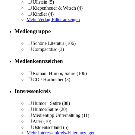
Ullstein
(5)
Kiepenheuer & Witsch
(4)
Kindler
(4)
Mehr Verlag-Filter anzeigen
Mediengruppe
Schöne Literatur
(106)
Compactdisc
(3)
Medienkennzeichen
Roman: Humor, Satire
(106)
CD / Hörbücher
(3)
Interessenkreis
Humor - Satire
(88)
Humor/Satire
(20)
Medientipp Unterhaltung
(11)
Alter
(10)
Ostdeutschland
(5)
Mehr Interessenkreis-Filter anzeigen