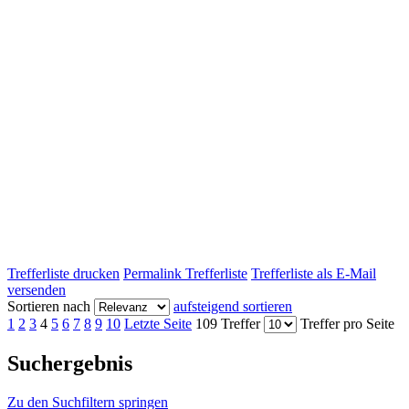
Trefferliste drucken
Permalink Trefferliste
Trefferliste als E-Mail
versenden
Sortieren nach
aufsteigend sortieren
1
2
3
4
5
6
7
8
9
10
Letzte Seite
109 Treffer
Treffer pro Seite
Suchergebnis
Zu den Suchfiltern springen