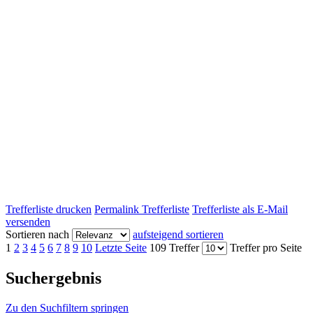
Trefferliste drucken
Permalink Trefferliste
Trefferliste als E-Mail
versenden
Sortieren nach
aufsteigend sortieren
1
2
3
4
5
6
7
8
9
10
Letzte Seite
109 Treffer
Treffer pro Seite
Suchergebnis
Zu den Suchfiltern springen