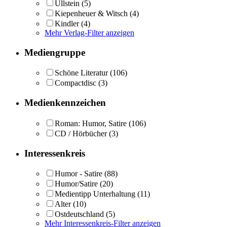
Ullstein
(5)
Kiepenheuer & Witsch
(4)
Kindler
(4)
Mehr Verlag-Filter anzeigen
Mediengruppe
Schöne Literatur
(106)
Compactdisc
(3)
Medienkennzeichen
Roman: Humor, Satire
(106)
CD / Hörbücher
(3)
Interessenkreis
Humor - Satire
(88)
Humor/Satire
(20)
Medientipp Unterhaltung
(11)
Alter
(10)
Ostdeutschland
(5)
Mehr Interessenkreis-Filter anzeigen