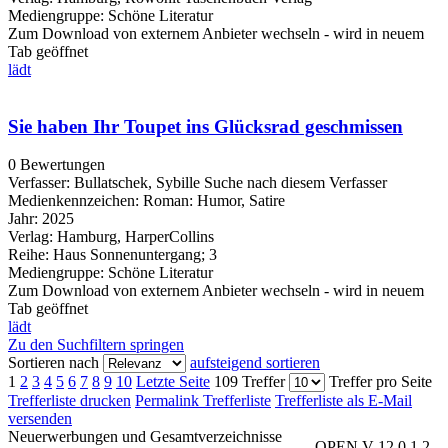
Mediengruppe:
Schöne Literatur
Zum Download von externem Anbieter wechseln - wird in neuem
Tab geöffnet
lädt
Sie haben Ihr Toupet ins Glücksrad geschmissen
0 Bewertungen
Verfasser:
Bullatschek, Sybille
Suche nach diesem Verfasser
Medienkennzeichen:
Roman: Humor, Satire
Jahr:
2025
Verlag:
Hamburg, HarperCollins
Reihe:
Haus Sonnenuntergang; 3
Mediengruppe:
Schöne Literatur
Zum Download von externem Anbieter wechseln - wird in neuem
Tab geöffnet
lädt
Zu den Suchfiltern springen
Sortieren nach
aufsteigend sortieren
1
2
3
4
5
6
7
8
9
10
Letzte Seite
109 Treffer
Treffer pro Seite
Trefferliste drucken
Permalink Trefferliste
Trefferliste als E-Mail
versenden
Neuerwerbungen und Gesamtverzeichnisse
OPEN V 12.0.1.2