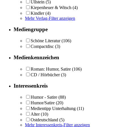
Ullstein
(5)
Kiepenheuer & Witsch
(4)
Kindler
(4)
Mehr Verlag-Filter anzeigen
Mediengruppe
Schöne Literatur
(106)
Compactdisc
(3)
Medienkennzeichen
Roman: Humor, Satire
(106)
CD / Hörbücher
(3)
Interessenkreis
Humor - Satire
(88)
Humor/Satire
(20)
Medientipp Unterhaltung
(11)
Alter
(10)
Ostdeutschland
(5)
Mehr Interessenkreis-Filter anzeigen