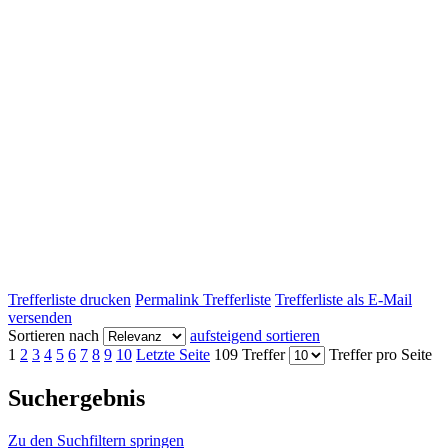
Trefferliste drucken
Permalink Trefferliste
Trefferliste als E-Mail
versenden
Sortieren nach
aufsteigend sortieren
1
2
3
4
5
6
7
8
9
10
Letzte Seite
109 Treffer
Treffer pro Seite
Suchergebnis
Zu den Suchfiltern springen