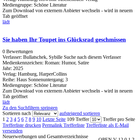
Mediengruppe:
Schöne Literatur
Zum Download von externem Anbieter wechseln - wird in neuem
Tab geöffnet
lädt
Sie haben Ihr Toupet ins Glücksrad geschmissen
0 Bewertungen
Verfasser:
Bullatschek, Sybille
Suche nach diesem Verfasser
Medienkennzeichen:
Roman: Humor, Satire
Jahr:
2025
Verlag:
Hamburg, HarperCollins
Reihe:
Haus Sonnenuntergang; 3
Mediengruppe:
Schöne Literatur
Zum Download von externem Anbieter wechseln - wird in neuem
Tab geöffnet
lädt
Zu den Suchfiltern springen
Sortieren nach
aufsteigend sortieren
1
2
3
4
5
6
7
8
9
10
Letzte Seite
109 Treffer
Treffer pro Seite
Trefferliste drucken
Permalink Trefferliste
Trefferliste als E-Mail
versenden
Neuerwerbungen und Gesamtverzeichnisse
OPEN V 12.0.1.2