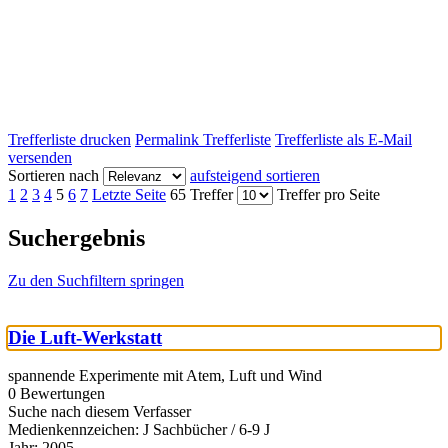
Trefferliste drucken
Permalink Trefferliste
Trefferliste als E-Mail
versenden
Sortieren nach
aufsteigend sortieren
1
2
3
4
5
6
7
Letzte Seite
65 Treffer
Treffer pro Seite
Suchergebnis
Zu den Suchfiltern springen
Die Luft-Werkstatt
spannende Experimente mit Atem, Luft und Wind
0 Bewertungen
Suche nach diesem Verfasser
Medienkennzeichen:
J Sachbücher / 6-9 J
Jahr:
2005