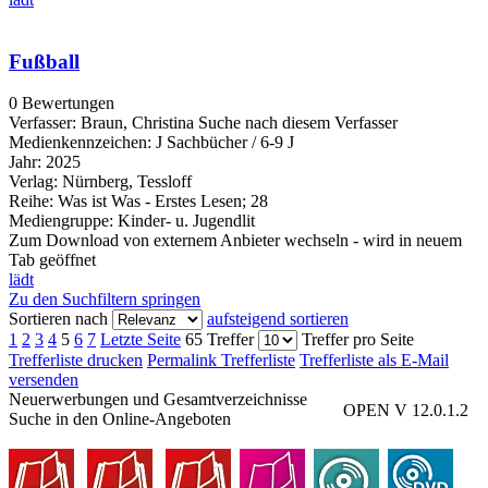
Fußball
0 Bewertungen
Verfasser:
Braun, Christina
Suche nach diesem Verfasser
Medienkennzeichen:
J Sachbücher / 6-9 J
Jahr:
2025
Verlag:
Nürnberg, Tessloff
Reihe:
Was ist Was - Erstes Lesen; 28
Mediengruppe:
Kinder- u. Jugendlit
Zum Download von externem Anbieter wechseln - wird in neuem
Tab geöffnet
lädt
Zu den Suchfiltern springen
Sortieren nach
aufsteigend sortieren
1
2
3
4
5
6
7
Letzte Seite
65 Treffer
Treffer pro Seite
Trefferliste drucken
Permalink Trefferliste
Trefferliste als E-Mail
versenden
Neuerwerbungen und Gesamtverzeichnisse
OPEN V 12.0.1.2
Suche in den Online-Angeboten