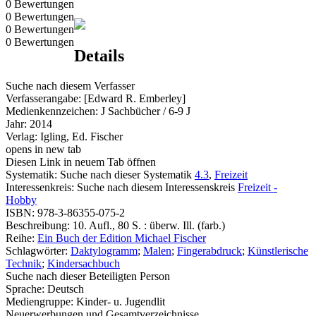
0 Bewertungen
0 Bewertungen
0 Bewertungen
0 Bewertungen
Details
Suche nach diesem Verfasser
Verfasserangabe:
[Edward R. Emberley]
Medienkennzeichen:
J Sachbücher / 6-9 J
Jahr:
2014
Verlag:
Igling, Ed. Fischer
opens in new tab
Diesen Link in neuem Tab öffnen
Systematik:
Suche nach dieser Systematik
4.3
,
Freizeit
Interessenkreis:
Suche nach diesem Interessenskreis
Freizeit -
Hobby
ISBN:
978-3-86355-075-2
Beschreibung:
10. Aufl., 80 S. : überw. Ill. (farb.)
Reihe:
Ein Buch der Edition Michael Fischer
Schlagwörter:
Daktylogramm
;
Malen
;
Fingerabdruck
;
Künstlerische
Technik
;
Kindersachbuch
Suche nach dieser Beteiligten Person
Sprache:
Deutsch
Mediengruppe:
Kinder- u. Jugendlit
Neuerwerbungen und Gesamtverzeichnisse