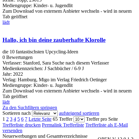
Mediengruppe:
Kinder- u. Jugendlit
Zum Download von externem Anbieter wechseln - wird in neuem
Tab geöffnet
lädt
Hallo, ich bin deine zauberhafte Klorolle
die 10 fantastischsten Upcycling-Ideen
0 Bewertungen
Verfasser:
Stanford, Sara
Suche nach diesem Verfasser
Medienkennzeichen:
J Sachbücher / 6-9 J
Jahr:
2022
Verlag:
Hamburg, Migo im Verlag Friedrich Oetinger
Mediengruppe:
Kinder- u. Jugendlit
Zum Download von externem Anbieter wechseln - wird in neuem
Tab geöffnet
lädt
Zu den Suchfiltern springen
Sortieren nach
aufsteigend sortieren
1
2
3
4
5
6
7
Letzte Seite
65 Treffer
Treffer pro Seite
Trefferliste drucken
Permalink Trefferliste
Trefferliste als E-Mail
versenden
Neuerwerbungen und Gesamtverzeichnisse