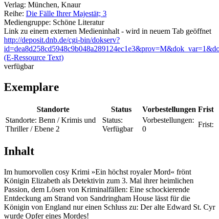
Verlag:
München, Knaur
Reihe:
Die Fälle Ihrer Majestät; 3
Mediengruppe:
Schöne Literatur
Link zu einem externen Medieninhalt - wird in neuem Tab geöffnet
http://deposit.dnb.de/cgi-bin/dokserv?
id=dea8d258cd5948c9b048a289124ec1e3&prov=M&dok_var=1&do
(E-Ressource Text)
verfügbar
Exemplare
Standorte
Status
Vorbestellungen
Frist
Standorte:
Benn / Krimis und
Status:
Vorbestellungen:
Frist:
Thriller / Ebene 2
Verfügbar
0
Inhalt
Im humorvollen cosy Krimi »Ein höchst royaler Mord« frönt
Königin Elizabeth als Detektivin zum 3. Mal ihrer heimlichen
Passion, dem Lösen von Kriminalfällen: Eine schockierende
Entdeckung am Strand von Sandringham House lässt für die
Königin von England nur einen Schluss zu: Der alte Edward St. Cyr
wurde Opfer eines Mordes!