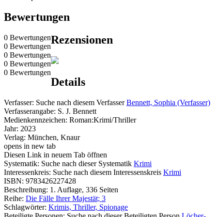
Bewertungen
0 Bewertungen
Rezensionen
0 Bewertungen
0 Bewertungen
0 Bewertungen
0 Bewertungen
Details
Verfasser:
Suche nach diesem Verfasser
Bennett, Sophia (Verfasser)
Verfasserangabe:
S. J. Bennett
Medienkennzeichen:
Roman:Krimi/Thriller
Jahr:
2023
Verlag:
München, Knaur
opens in new tab
Diesen Link in neuem Tab öffnen
Systematik:
Suche nach dieser Systematik
Krimi
Interessenkreis:
Suche nach diesem Interessenskreis
Krimi
ISBN:
9783426227428
Beschreibung:
1. Auflage, 336 Seiten
Reihe:
Die Fälle Ihrer Majestät; 3
Schlagwörter:
Krimis, Thriller, Spionage
Beteiligte Personen:
Suche nach dieser Beteiligten Person
Löcher-